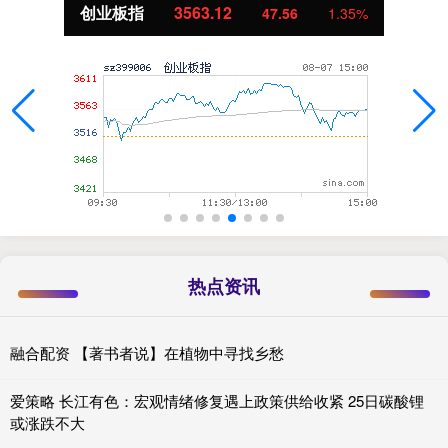
创业板指
3563.12
47.56
1.35%
热点资讯
融合配资 【著书者说】在植物中寻找乡愁
爱策略 长江有色：宏观情绪修复遇上政策供给收紧 25日碳酸锂
或涨跌不大