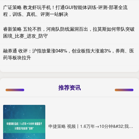
广证策略 教龙虾玩手机！打通GUI智能体训练-评测-部署全流
程，训练、真机、评测一站解决
睿新策略 五轮不胜，河南队防线漏洞百出，拉莫斯如何带队突破
困境_比赛_进攻_防守
融券通 收评：沪指放量涨048%，创业板指大涨逾3%，券商、医
药等板块拉升
推荐资讯
申捷策略 视频丨1.6万年→10分钟&#32;我国量子计算机开始全球“接单”