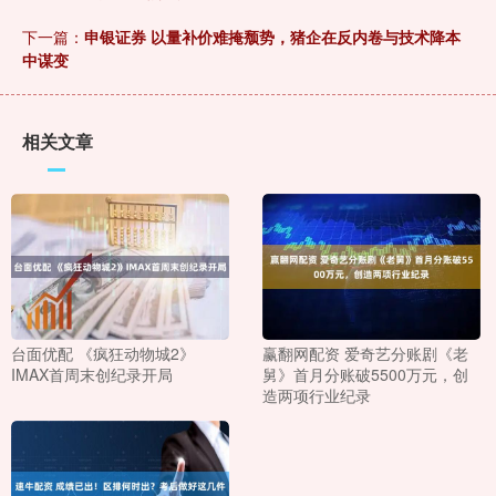
下一篇：
申银证券 以量补价难掩颓势，猪企在反内卷与技术降本
中谋变
相关文章
台面优配 《疯狂动物城2》
赢翻网配资 爱奇艺分账剧《老
IMAX首周末创纪录开局
舅》首月分账破5500万元，创
造两项行业纪录