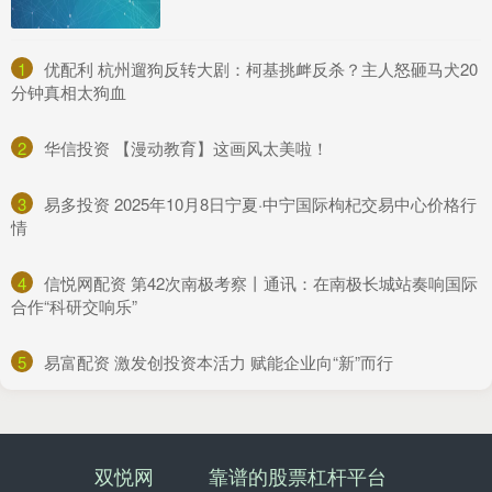
1
​优配利 杭州遛狗反转大剧：柯基挑衅反杀？主人怒砸马犬20
分钟真相太狗血
2
​华信投资 【漫动教育】这画风太美啦！
3
​易多投资 2025年10月8日宁夏·中宁国际枸杞交易中心价格行
情
4
​信悦网配资 第42次南极考察丨通讯：在南极长城站奏响国际
合作“科研交响乐”
5
​易富配资 激发创投资本活力 赋能企业向“新”而行
双悦网
靠谱的股票杠杆平台