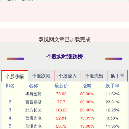
双悦网文章已加载完成
个股实时涨跌榜
个股跌幅
个股流入
个股流出
换手率
个股涨幅
排名
名称
最新价
涨幅
换手率
1
毕得医药
73.92
20.00%
11.62%
2
百普赛斯
77.7
20.00%
23.31%
3
北方长龙
113.23
20.00%
12.25%
4
蓝盾光电
22.81
19.99%
0.58%
5
信濠光电
20.72
19.98%
11.95%