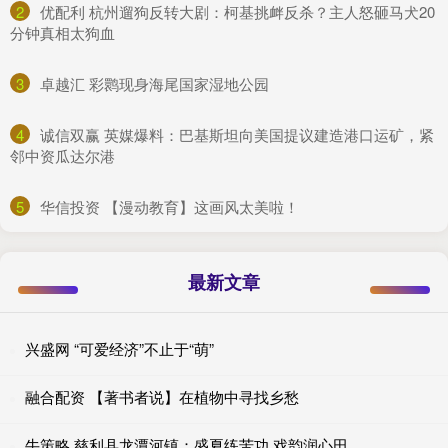
2
​优配利 杭州遛狗反转大剧：柯基挑衅反杀？主人怒砸马犬20
分钟真相太狗血
3
​卓越汇 彩鹮现身海尾国家湿地公园
4
​诚信双赢 英媒爆料：巴基斯坦向美国提议建造港口运矿，紧
邻中资瓜达尔港
5
​华信投资 【漫动教育】这画风太美啦！
最新文章
兴盛网 “可爱经济”不止于“萌”
融合配资 【著书者说】在植物中寻找乡愁
牛策略 慈利县龙潭河镇：盛夏练苦功 戏韵润心田